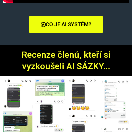
CO JE AI SYSTÉM?
Recenze členů, kteří si
vyzkoušeli AI SÁZKY...