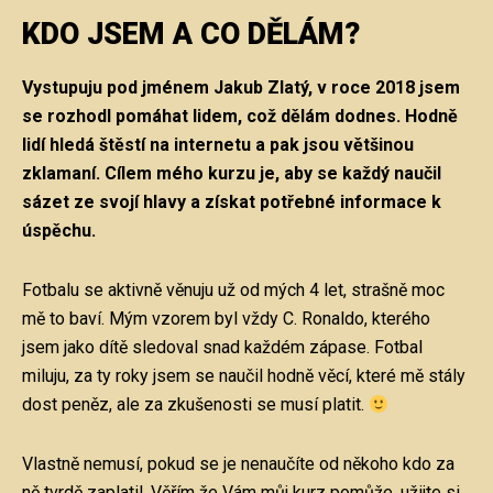
KDO JSEM A CO DĚLÁM?
Vystupuju pod jménem Jakub Zlatý, v roce 2018 jsem
se rozhodl pomáhat lidem, což dělám dodnes. Hodně
lidí hledá štěstí na internetu a pak jsou většinou
zklamaní. Cílem mého kurzu je, aby se každý naučil
sázet ze svojí hlavy a získat potřebné informace k
úspěchu.
Fotbalu se aktivně věnuju už od mých 4 let, strašně moc
mě to baví. Mým vzorem byl vždy C. Ronaldo, kterého
jsem jako dítě sledoval snad každém zápase. Fotbal
miluju, za ty roky jsem se naučil hodně věcí, které mě stály
dost peněz, ale za zkušenosti se musí platit.
Vlastně nemusí, pokud se je nenaučíte od někoho kdo za
ně tvrdě zaplatil. Věřím že Vám můj kurz pomůže, užijte si